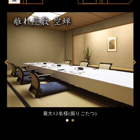
最大12名様(掘りごたつ)
最大15名様(掘りごたつ)
お座敷最大50名様
※椅子席に変更も可能です。